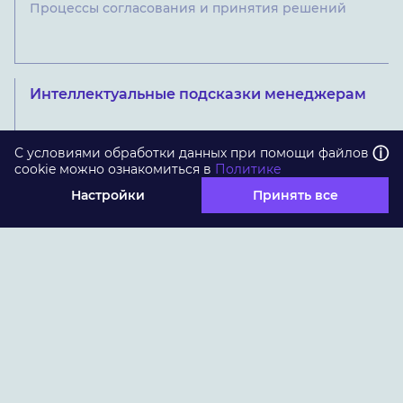
Процессы согласования и принятия решений
Интеллектуальные подсказки менеджерам
ⓘ
С условиями обработки данных при помощи файлов
cookie можно ознакомиться в
Политике
Настройки
Принять все
Интеллектуальные подсказки менеджерам по
следующим шагам сделки, рекомендации продуктов
и услуг