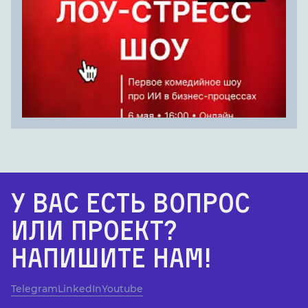
У Вас есть вопрос
или проект?
Напишите нам!
Telegram
LinkedIn
Youtube