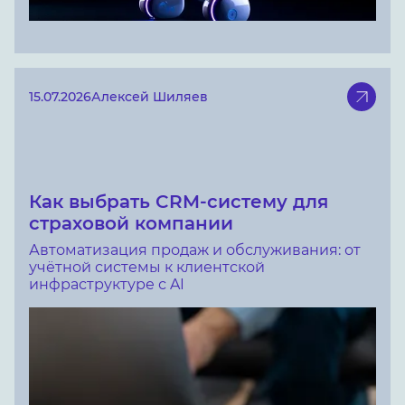
15.07.2026
Алексей Шиляев
Как выбрать CRM-систему для
страховой компании
Автоматизация продаж и обслуживания: от
учётной системы к клиентской
инфраструктуре с AI