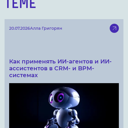
теме
20.07.2026
Алла Григорян
Как применять ИИ-агентов и ИИ-
ассистентов в CRM- и BPM-
системах